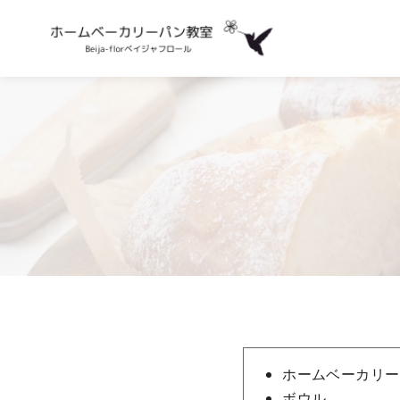
コ
ン
テ
ン
ツ
へ
移
動
ホームベーカリー
ボウル