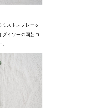
るミストスプレーを
はダイソーの園芸コ
す。