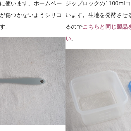
に使います。ホームベー
ジップロックの1100ml
が傷つかないようシリコ
います。生地を発酵させ
す。
るので
こちらと
同じ
製品
。
い