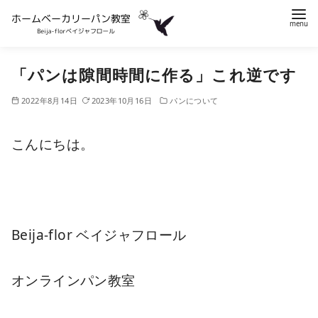
コ
「パンは隙間時間に作る」これ逆です
ン
テ
2022年8月14日
2023年10月16日
パンについて
ン
ツ
こんにちは。
へ
移
動
Beija-flor ベイジャフロール
オンラインパン教室