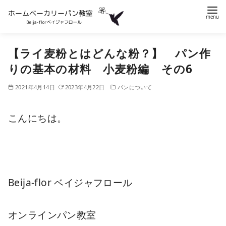
コ
【ライ麦粉とはどんな粉？】 パン作
ン
テ
りの基本の材料 小麦粉編 その6
ン
2021年4月14日
2023年4月22日
パンについて
ツ
へ
こんにちは。
移
動
Beija-flor ベイジャフロール
オンラインパン教室