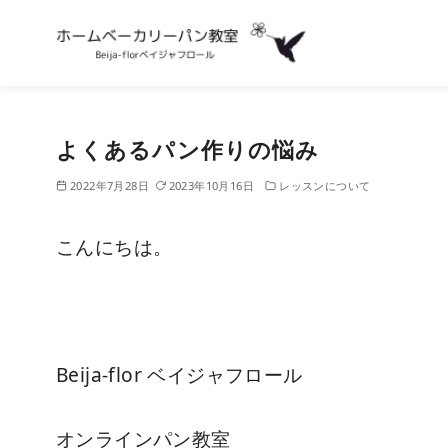
コ
ン
よくあるパン作りの悩み
テ
ン
2022年7月28日
2023年10月16日
レッスンについて
ツ
へ
こんにちは。
移
動
Beija-flor ベイジャフロール
オンラインパン教室