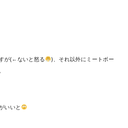
すが(←ないと怒る
)、それ以外にミートボー
。
がいいと